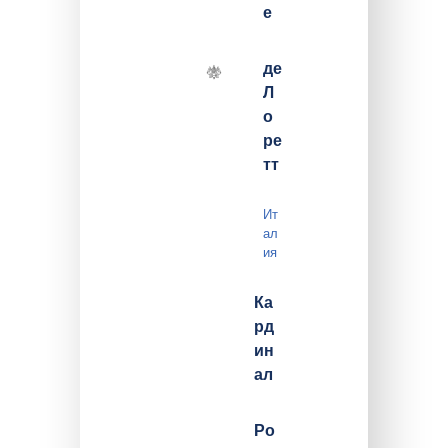
е
де
Л
о
ре
тт
Ит
ал
ия
Ка
рд
ин
ал
Ро