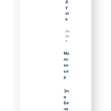
д
у
ш
е
Ли
ва
н
Мо
нс
ен
ьо
р
Эл
и
Бе
ча