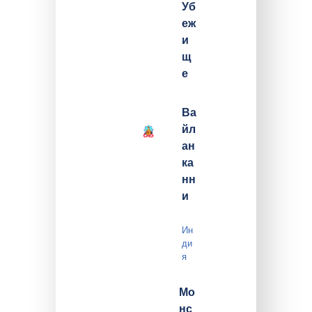
Уб
еж
и
щ
е
Ва
йл
ан
ка
нн
и
Ин
ди
я
Мо
нс