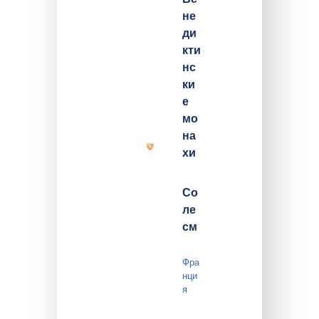
не
ди
кти
нс
ки
е
мо
на
хи
Со
ле
см
Фра
нци
я