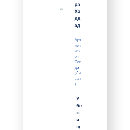
ра
Ха
дд
ад
Арх
иеп
иск
оп
Саи
да
(Ли
ван
)
У
бе
ж
и
щ