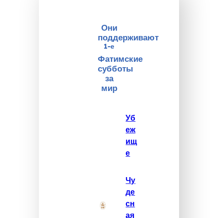
Они
поддерживают
1-е
Фатимские
субботы
за
мир
Уб
еж
ищ
е
Чу
де
сн
ая