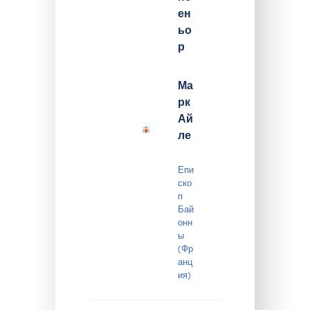
ен
ьо
р
Ма
рк
Ай
ле
Епи
ско
п
Бай
онн
ы
(Фр
анц
ия)