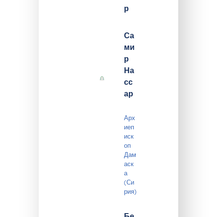
р
Са
ми
р
На
сс
ар
Арх
иеп
иск
оп
Дам
аск
а
(Си
рия)
Бе