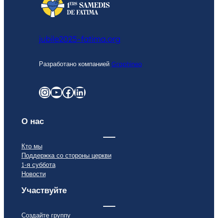
jubile2025-fatima.org
Разработано компанией
Graphineo
graphineo.com
YouTube
Facebook
LinkedIn
О нас
Кто мы
Поддержка со стороны церкви
1-я суббота
Новости
Участвуйте
Создайте группу