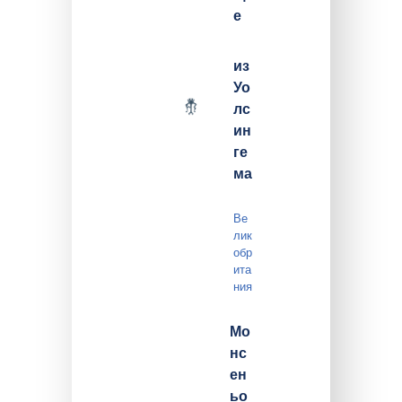
е
из
Уо
лс
ин
ге
ма
Ве
лик
обр
ита
ния
Мо
нс
ен
ьо