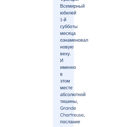
Всемирный
юбилей
1-й
субботы
месяца
ознаменовал
новую
веху.
И
именно
в
этом
месте
абсолютной
тишины,
Grande
Chartreuse,
послание