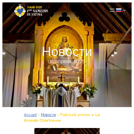
Перейти
к
содержимому
Новости
15 апреля, 2025
Accueil
»
Новости
»
Райский уголок в La
Grande Chartreuse