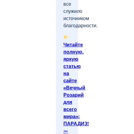
все
служило
источником
благодарности.
Читайте
полную,
яркую
статью
на
сайте
«Вечный
Розарий
для
всего
мира»:
ПАРАДИЗ!
—