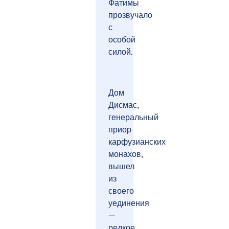
Фатимы
прозвучало
с
особой
силой.
Дом
Дисмас,
генеральный
приор
карфузианских
монахов,
вышел
из
своего
уединения
—
редкое