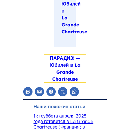
Юбилей
в
La
Grande
Chartreuse
ПАРАДИЗ! —
Юбилей в La
Grande
Chartreuse
Наши похожие статьи
1-я суббота апреля 2025
года готовится в La Grande
Chartreuse (Франция) в