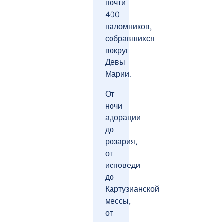
почти
400
паломников,
собравшихся
вокруг
Девы
Марии.
От
ночи
адорации
до
розария,
от
исповеди
до
Картузианской
мессы,
от