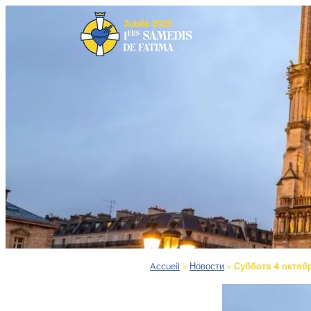
Перейти
к
содержимому
Accueil
»
Новости
»
Суббота 4 октяб