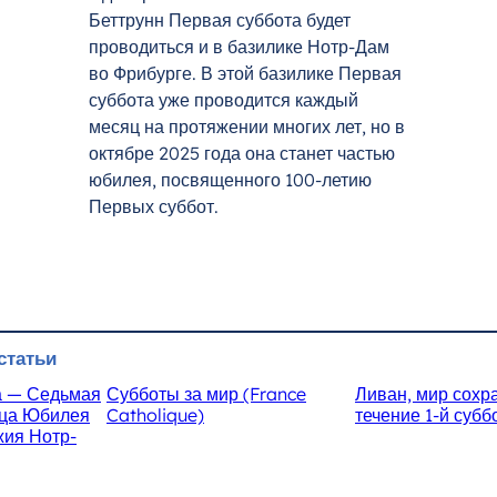
Беттрунн Первая суббота будет
проводиться и в базилике Нотр-Дам
во Фрибурге. В этой базилике Первая
суббота уже проводится каждый
месяц на протяжении многих лет, но в
октябре 2025 года она станет частью
юбилея, посвященного 100-летию
Первых суббот.
статьи
а — Седьмая
Субботы за мир (France
Ливан, мир сохр
яца Юбилея
Catholique)
течение 1-й субб
жия Нотр-