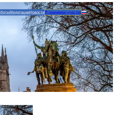
бботы
Медитации
Новости
Я принимаю участие