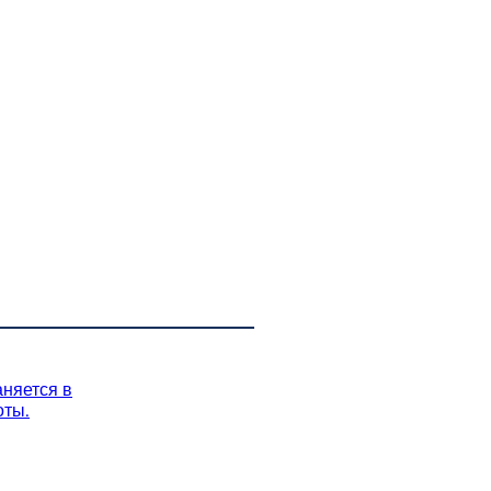
аняется в
оты.