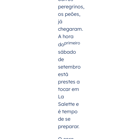
peregrinos,
os peões,
já
chegaram.
A hora
primeiro
do
sábado
de
setembro
está
prestes a
tocar em
La
Salette e
é tempo
de se
preparar.
O coro