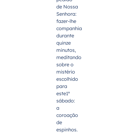
de Nossa
Senhora:
fazer-lhe
companhia
durante
quinze
minutos,
meditando
sobre o
mistério
escolhido
para
este
1º
sábado:
a
coroação
de
espinhos.