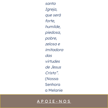
santa
Igreja,
que será
forte,
humilde,
piedosa,
pobre,
zelosa e
imitadora
das
virtudes
de Jesus
Cristo”.
(Nossa
Senhora
a Melanie
Calva,
APOIE-NOS
vidente
de La