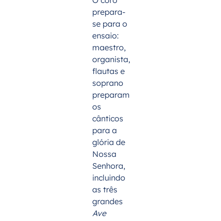
prepara-
se para o
ensaio:
maestro,
organista,
flautas e
soprano
preparam
os
cânticos
para a
glória de
Nossa
Senhora,
incluindo
as três
grandes
Ave