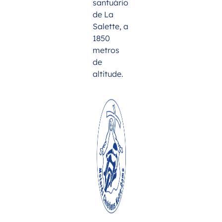
santuário
de La
Salette, a
1850
metros
de
altitude.