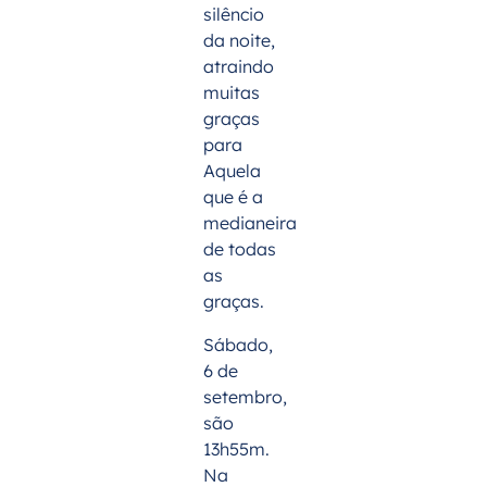
silêncio
da noite,
atraindo
muitas
graças
para
Aquela
que é a
medianeira
de todas
as
graças.
Sábado,
6 de
setembro,
são
13h55m.
Na