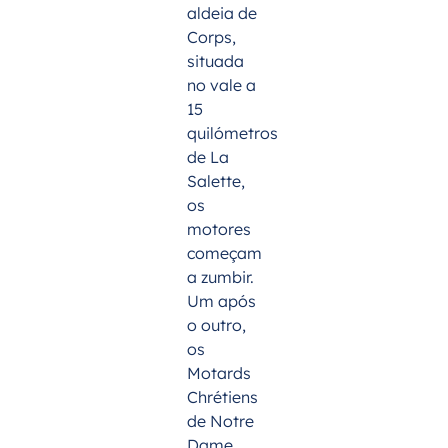
aldeia de
Corps,
situada
no vale a
15
quilómetros
de La
Salette,
os
motores
começam
a zumbir.
Um após
o outro,
os
Motards
Chrétiens
de Notre
Dame