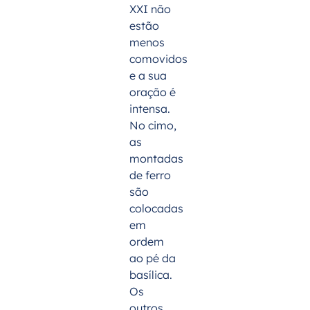
XXI não
estão
menos
comovidos
e a sua
oração é
intensa.
No cimo,
as
montadas
de ferro
são
colocadas
em
ordem
ao pé da
basílica.
Os
outros