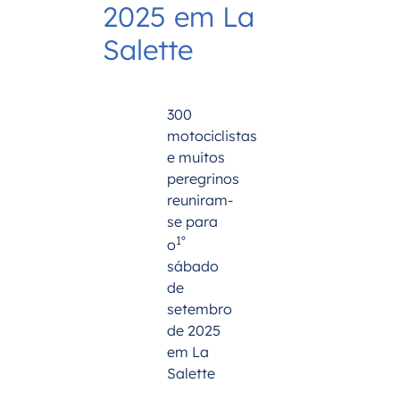
2025 em La
Salette
300
motociclistas
e muitos
peregrinos
reuniram-
se para
1º
o
sábado
de
setembro
de 2025
em La
Salette