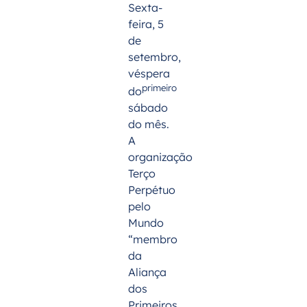
Sexta-
feira, 5
de
setembro,
véspera
primeiro
do
sábado
do mês.
A
organização
Terço
Perpétuo
pelo
Mundo
“membro
da
Aliança
dos
Primeiros