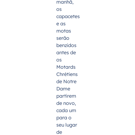
manhã,
os
capacetes
e as
motas
serão
benzidos
antes de
os
Motards
Chrétiens
de Notre
Dame
partirem
de novo,
cada um
para o
seu lugar
de