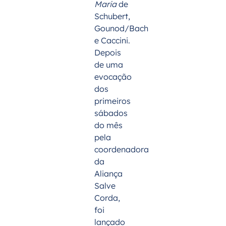
Maria
de
Schubert,
Gounod/Bach
e Caccini.
Depois
de uma
evocação
dos
primeiros
sábados
do mês
pela
coordenadora
da
Aliança
Salve
Corda
,
foi
lançado