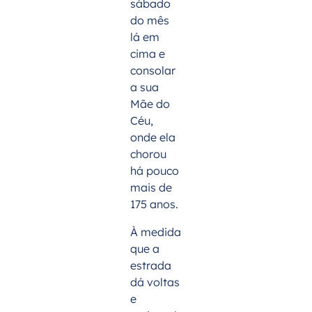
sábado
do mês
lá em
cima e
consolar
a sua
Mãe do
Céu,
onde ela
chorou
há pouco
mais de
175 anos.
À medida
que a
estrada
dá voltas
e