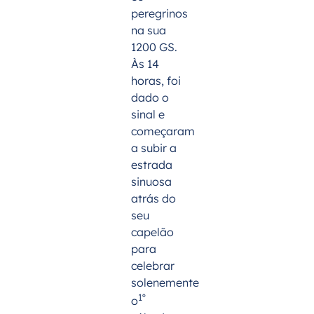
peregrinos
na sua
1200 GS.
Às 14
horas, foi
dado o
sinal e
começaram
a subir a
estrada
sinuosa
atrás do
seu
capelão
para
celebrar
solenemente
1º
o