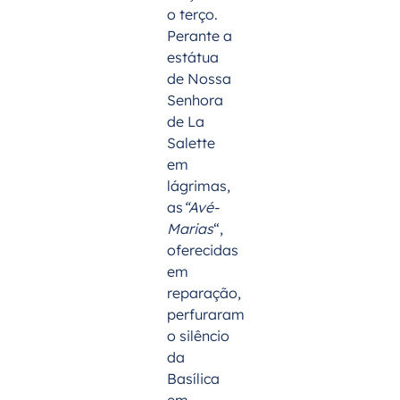
o terço.
Perante a
estátua
de Nossa
Senhora
de La
Salette
em
lágrimas,
as
“Avé-
Marias
“,
oferecidas
em
reparação,
perfuraram
o silêncio
da
Basílica
em