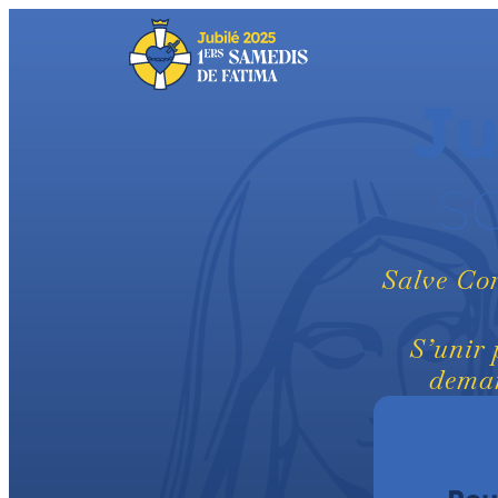
Aller
au
contenu
Ju
s
Salve Cor
S’unir 
deman