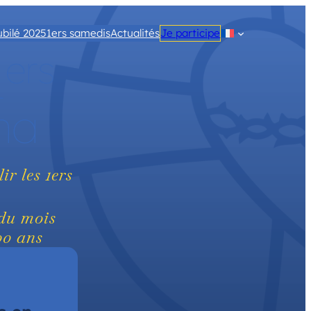
ubilé 2025
1ers samedis
Actualités
Je participe
ers
1
ma
r les 1ers
du mois
00 ans