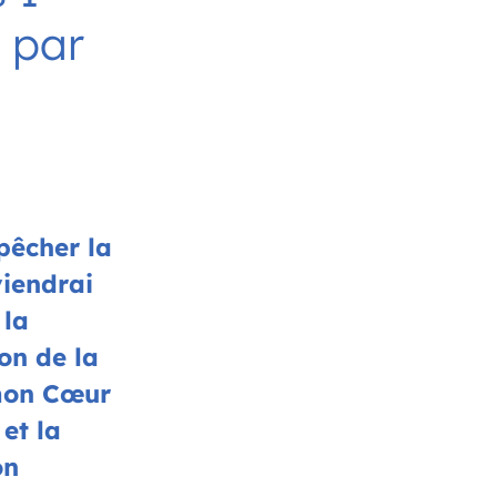
 par
pêcher la
viendrai
la
on de la
mon Cœur
et la
on