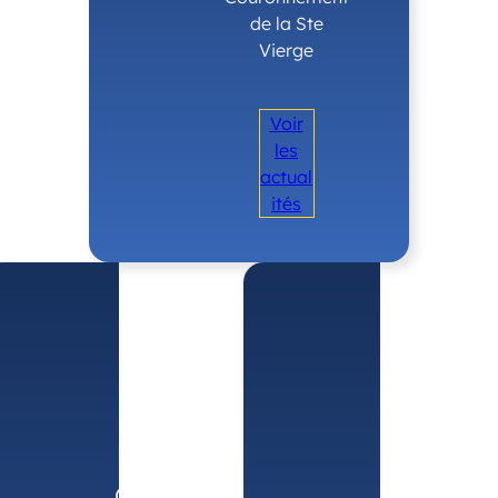
de la Ste
Vierge
Voir
les
actual
ités
Samedi 1
Samedi
novembre
4
octobre
Notre
Notre
Dame de
Dame
Guadalupe