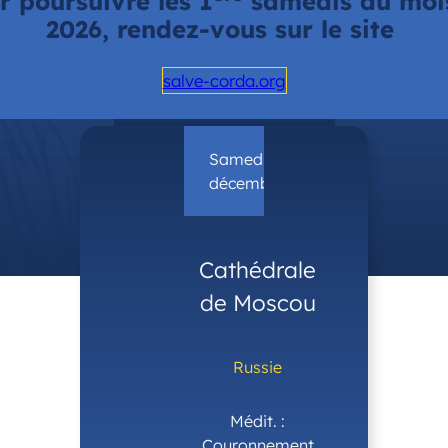
r poursuivre les 1
samedis du moi
2026, rendez-vous sur le site
salve-corda.org
VOIR LA VIDEO
Samedi 6
décembre
Cathédrale
de Moscou
Russie
Médit. :
Couronnement