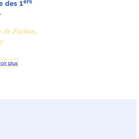
ers
e des 1
»
 de Fatima,
17
oir plus