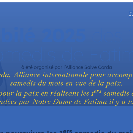
J
bilé 2025
des 
amedis de Fati
à été organisé par l’Alliance Salve Corda
da, Alliance internationale pour accompli
samedis du mois en vue de la paix.
ers
pour la paix en réalisant les 1
samedis 
dées par Notre Dame de Fatima il y a 1
ers