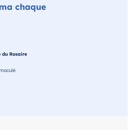
ima chaque
e du Rosaire
mmaculé.