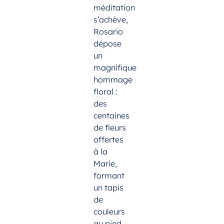
méditation
s’achève,
Rosario
dépose
un
magnifique
hommage
floral :
des
centaines
de fleurs
offertes
à la
Marie,
formant
un tapis
de
couleurs
au pied