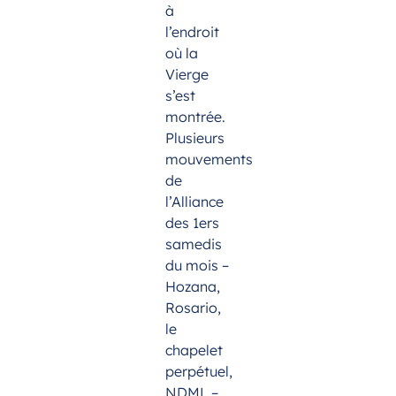
à
l’endroit
où la
Vierge
s’est
montrée.
Plusieurs
mouvements
de
l’Alliance
des 1ers
samedis
du mois –
Hozana,
Rosario,
le
chapelet
perpétuel,
NDML –