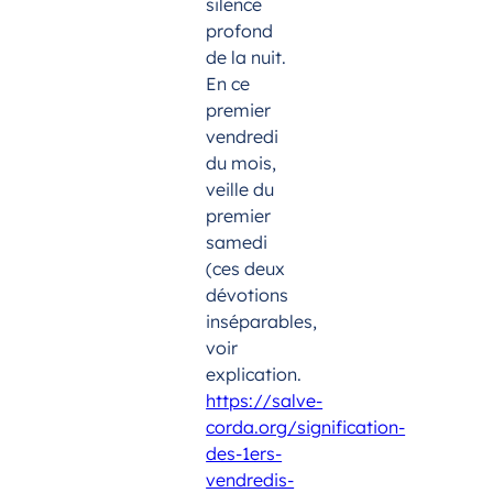
silence
profond
de la nuit.
En ce
premier
vendredi
du mois,
veille du
premier
samedi
(ces deux
dévotions
inséparables,
voir
explication.
https://salve-
corda.org/signification-
des-1ers-
vendredis-