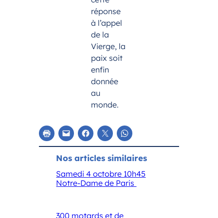
réponse
à l’appel
de la
Vierge, la
paix soit
enfin
donnée
au
monde.
Nos articles similaires
Samedi 4 octobre 10h45
Notre-Dame de Paris
300 motards et de