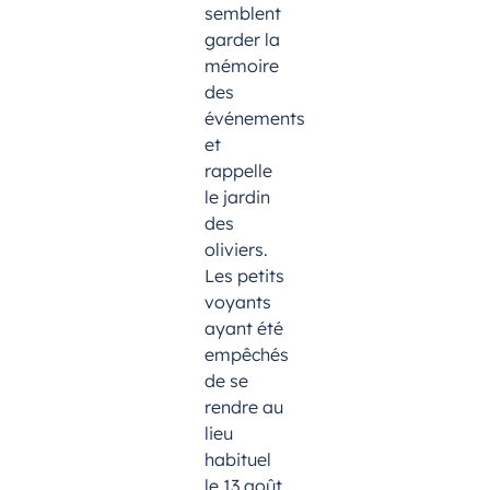
semblent
garder la
mémoire
des
événements
et
rappelle
le jardin
des
oliviers.
Les petits
voyants
ayant été
empêchés
de se
rendre au
lieu
habituel
le 13 août