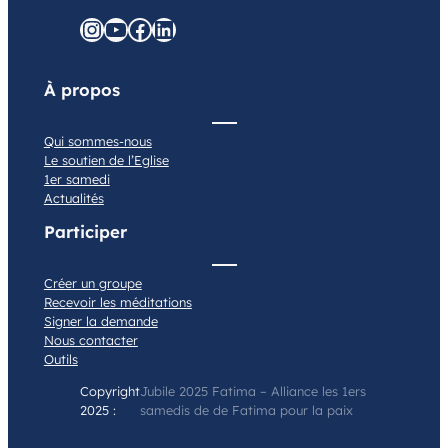
graphineo.com
YouTube
Facebook
LinkedIn
À propos
Qui sommes-nous
Le soutien de l’Eglise
1er samedi
Actualités
Participer
Créer un groupe
Recevoir les méditations
Signer la demande
Nous contacter
Outils
Copyright
Jubile 2025 Fatima – Alliance les 1ers
2025 :
samedis de de Fatima pour la paix