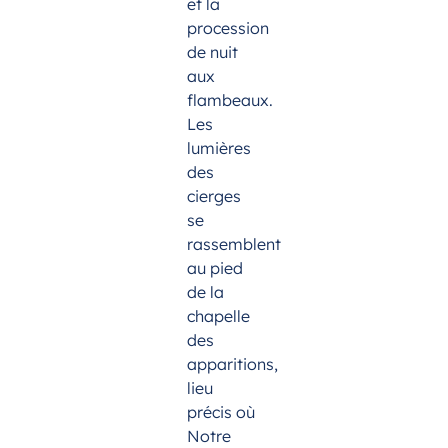
et la
procession
de nuit
aux
flambeaux.
Les
lumières
des
cierges
se
rassemblent
au pied
de la
chapelle
des
apparitions,
lieu
précis où
Notre