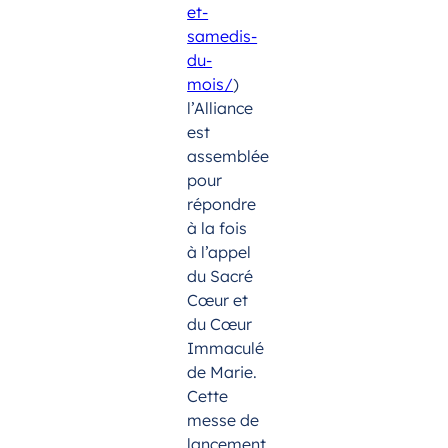
et-
samedis-
du-
mois/
)
l’Alliance
est
assemblée
pour
répondre
à la fois
à l’appel
du Sacré
Cœur et
du Cœur
Immaculé
de Marie.
Cette
messe de
lancement