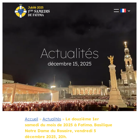
Aller
au
contenu
Actualités
décembre 15, 2025
Accueil
»
Actualités
»
Le douzième 1er
samedi du mois de 2025 à Fatima. Basilique
Notre Dame du Rosaire, vendredi 5
décembre 2025, 20h.