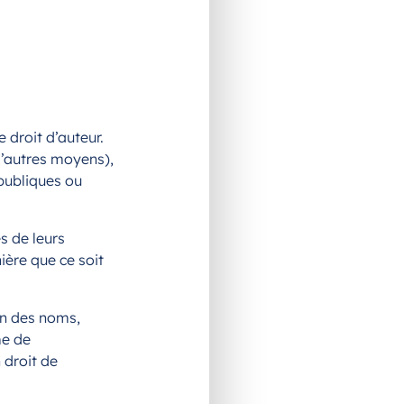
 droit d’auteur.
d’autres moyens),
 publiques ou
s de leurs
ière que ce soit
ion des noms,
me de
 droit de