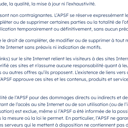
ude, la qualité, la mise à jour ni l’exhaustivité.
s sont non contraignantes. L’APSF se réserve expressément le
léter ou de supprimer certaines parties ou la totalité de l’of
lication temporairement ou définitivement, sans aucun pré
e le droit de compléter, de modifier ou de supprimer à tout
te Internet sans préavis ni indication de motifs.
inks) sur le site Internet relient les visiteurs à des sites Inter
rifié ces sites et n’assume aucune responsabilité quant à le
s ou autres offres qu’ils proposent. L’existence de liens vers 
l’APSF approuve ces sites et les contenus, produits et service
lité de l’APSF pour des dommages directs ou indirects et
ant de l’accès au site Internet ou de son utilisation (ou de l’
isation) est exclue, même si l’APSF a été informée de la possib
 mesure où la loi le permet. En particulier, l’APSF ne garan
les serveurs qui le mettent à disposition ne contiennent pas 