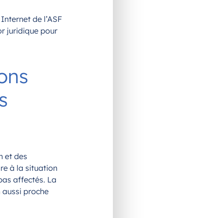
 Internet de l’ASF
for juridique pour
ions
s
n et des
e à la situation
 pas affectés. La
n aussi proche