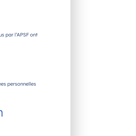
us par l’APSF ont
ées personnelles
n