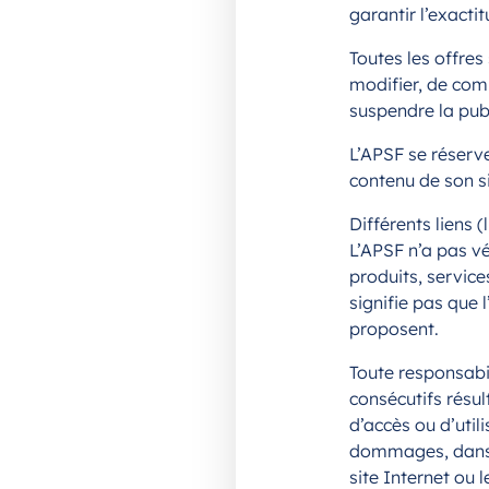
garantir l’exactit
Toutes les offre
modifier, de comp
suspendre la pub
L’APSF se réserv
contenu de son si
Différents liens (l
L’APSF n’a pas vé
produits, service
signifie pas que 
proposent.
Toute responsabi
consécutifs résult
d’accès ou d’util
dommages, dans la
site Internet ou 