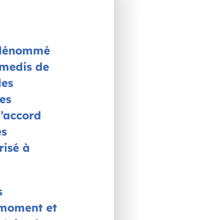
s dénommé
amedis de
les
ues
d’accord
es
risé à
s
t moment et