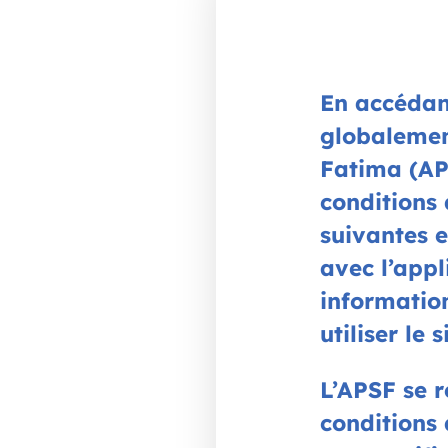
En accédan
globalement
Fatima (APS
conditions 
suivantes et
avec l’appl
information
utiliser le 
L’APSF se r
conditions 