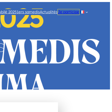
ubilé 2025
1ers samedis
Actualités
Je participe
s