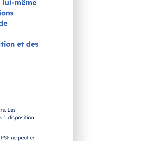
nc lui-même
ions
 de
ation et des
rs. Les
s à disposition
APSF ne peut en