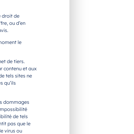
 droit de
fre, ou d’en
avis.
 moment le
net de tiers.
ur contenu et aux
de tels sites ne
s qu’ils
 des dommages
impossibilité
ilité de tels
tit pas que le
de virus ou