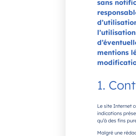
sans notifi
responsable
d’utilisati
l’utilisatio
d’éventuell
mentions lé
modificatio
1. Con
Le site Internet 
indications prése
qu’à des fins pu
Malgré une rédac