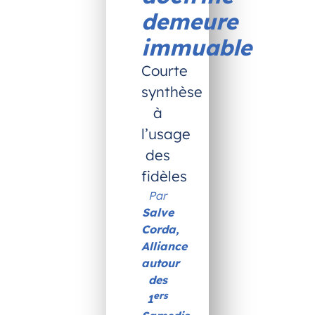
demeure
immuable
Courte
synthèse
à
l’usage
des
fidèles
Par
Salve
Corda,
Alliance
autour
des
ers
1