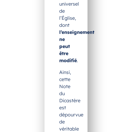
universel
de
l’Église,
dont
l’enseignement
ne
peut
être
modifié
.
Ainsi,
cette
Note
du
Dicastère
est
dépourvue
de
véritable