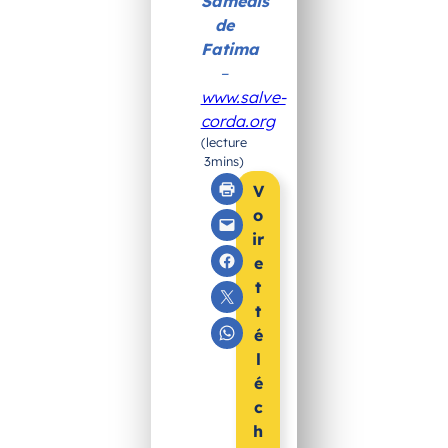
Samedis
de
Fatima
–
www.salve-
corda.org
(lecture
3mins)
V
o
ir
e
t
t
é
l
é
c
h