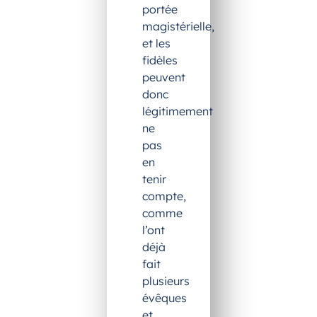
portée
magistérielle,
et les
fidèles
peuvent
donc
légitimement
ne
pas
en
tenir
compte,
comme
l’ont
déjà
fait
plusieurs
évêques
et