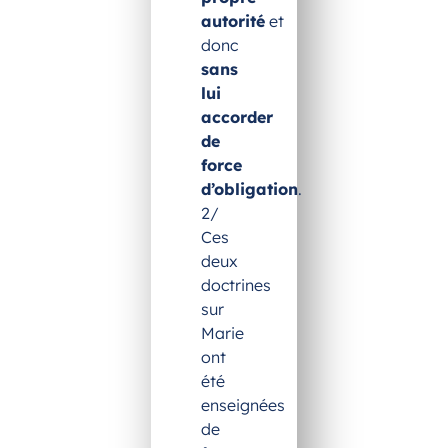
autorité
et
donc
sans
lui
accorder
de
force
d’obligation
.
2/
Ces
deux
doctrines
sur
Marie
ont
été
enseignées
de