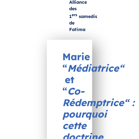
Alliance
des
ers
1
samedis
de
Fatima
Marie
“
Médiatrice“
et
“
Co-
Rédemptrice“ :
pourquoi
cette
doctrine