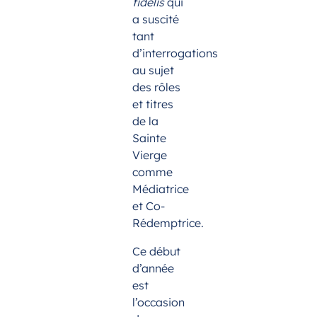
fidelis
qui
a suscité
tant
d’interrogations
au sujet
des rôles
et titres
de la
Sainte
Vierge
comme
Médiatrice
et Co-
Rédemptrice.
Ce début
d’année
est
l’occasion