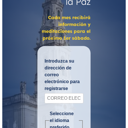
la Paz
Cada mes recibirá
información y
meditaciones para el
próximo 1er sábado.
Introduzca su
dirección de
correo
electrónico para
registrarse
Seleccione
el idioma
preferido