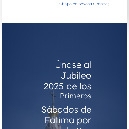
)
Obispo de Bayona (Francia)
Únase al
Jubileo
2025 de los
Primeros
Sábados de
Fátima por