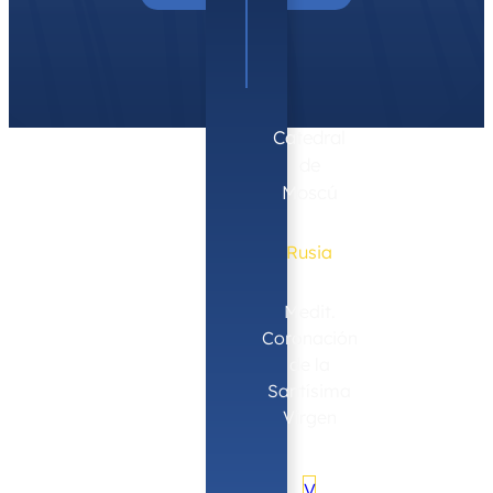
de
diciembre
Catedral
de
Moscú
Rusia
Medit.
Coronación
de la
Santísima
Virgen
V