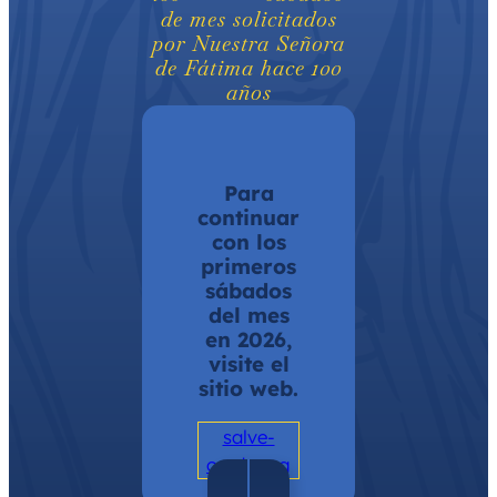
de mes solicitados
por Nuestra Señora
de Fátima hace 100
años
Para
continuar
con los
primeros
sábados
del mes
en 2026,
visite el
sitio web.
salve-
corda.org
Sábado 6