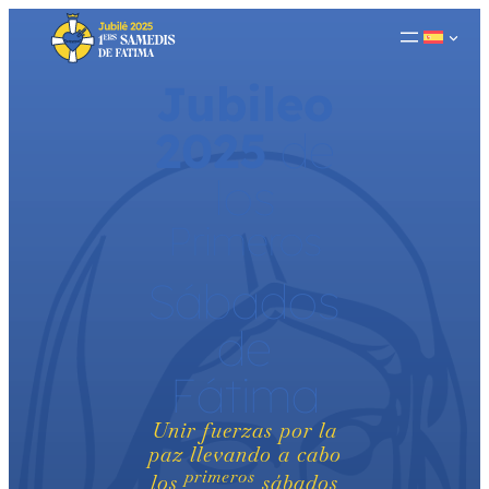
Saltar
al
contenido
Jubileo
2025
de
los
Primeros
Sábados
de
Fátima
Unir fuerzas por la
paz llevando a cabo
primeros
los
sábados