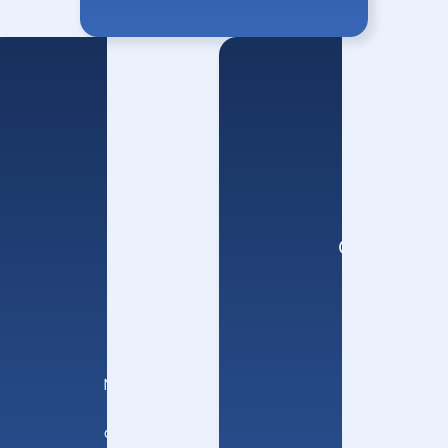
Sabato 1
Sabato
novembre
4
ottobre
Nostra
Notre
Signora di
Dame
Guadalupe
de
Paris
Messico
Meditazione:
Francia
La
crocifissione
Meditazione:
Istituzione