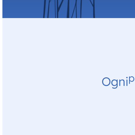
p
Ogni