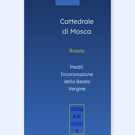
Cattedrale
di Mosca
Russia
Medit.
Incoronazione
della Beata
Vergine
Veder
e le
notizi
e