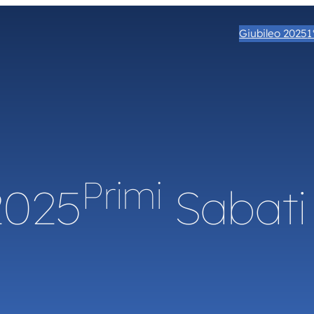
Giubileo 2025
1
Primi
2025
Sabati