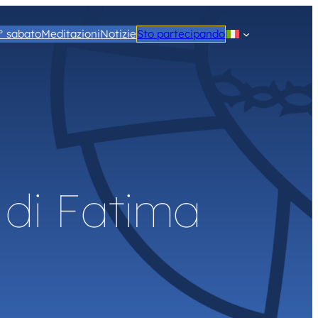
° sabato
Meditazioni
Notizie
Sto partecipando
 di Fatima