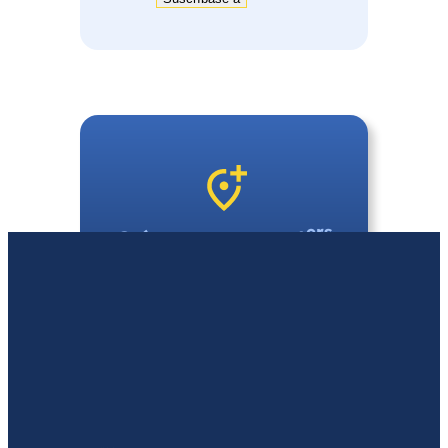
ers
Créez un groupe 1
samedis du mois près
de chez vous
Quiero crear un grupo local