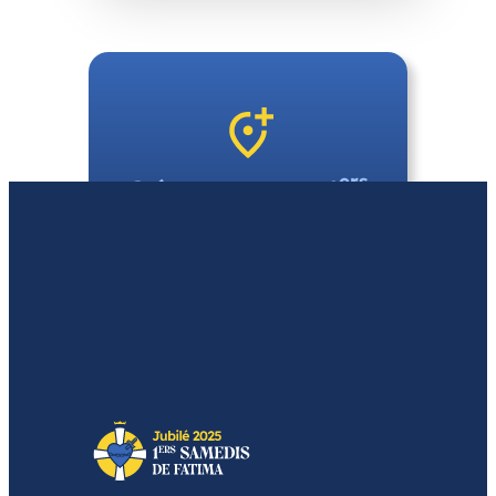
ers
Créez un groupe 1
samedis du mois près
de chez vous
Quiero crear un grupo local